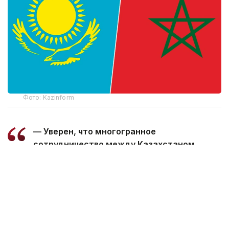
Фото: Kazinform
— Уверен, что многогранное
сотрудничество между Казахстаном
и Марокко, основанное на традиционной
дружбе и взаимной поддержке, будет
поступательно развиваться во благо
наших братских народов, — говорится
в телеграмме.
Президент пожелал Королю Мухаммеду