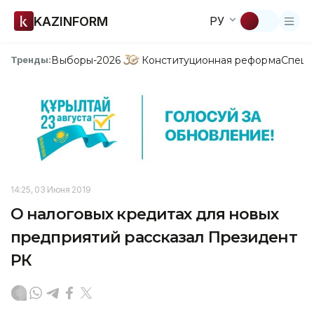
KAZINFORM
РУ
Выборы-2026
Конституционная реформа
Спецп
Тренды:
14:25, 03 Июня 2019
О налоговых кредитах для новых
предприятий рассказал Президент
РК