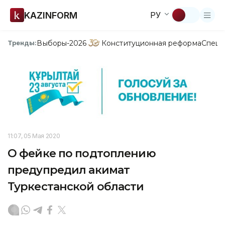
KAZINFORM
РУ
Выборы-2026
Конституционная реформа
Спецп
Тренды:
11:07, 05 Мая 2020
О фейке по подтоплению
предупредил акимат
Туркестанской области