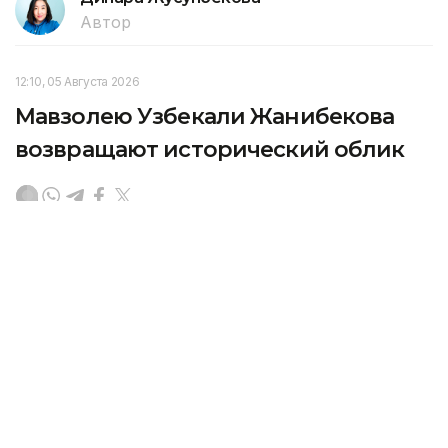
Автор
12:10, 05 Августа 2026
Мавзолею Узбекали Жанибекова
возвращают исторический облик
Реставрация мавзолея Узбекали Джанибекова
продолжается в Отрарском районе Туркестанской
области. Работы проводят специалисты РГП
«Казреставрация», сообщает Министерство
культуры и информации РК, передает Kazinform.