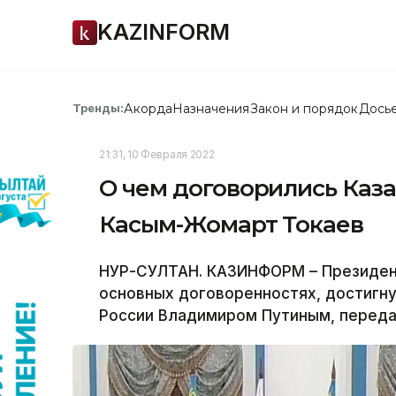
KAZINFORM
Акорда
Назначения
Закон и порядок
Дось
Тренды:
21:31, 10 Февраля 2022
О чем договорились Каза
Касым-Жомарт Токаев
НУР-СУЛТАН. КАЗИНФОРМ – Президен
основных договоренностях, достигн
России Владимиром Путиным, переда