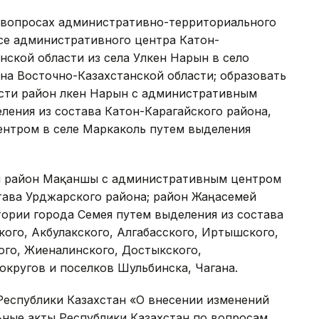
вопросах административно-территориального
осе административного центра Катон-
нской области из села Улкен Нарын в село
на Восточно-Казахстанской области; образовать
сти район Үлкен Нарын с административным
ления из состава Катон-Карагайского района,
нтром в селе Маркаколь путем выделения
ан район Мақаншы с административным центром
тава Урджарского района; район Жаңасемей
ории города Семея путем выделения из состава
кого, Акбулакского, Алгабасского, Иртышского,
ого, Жиеналинского, Достыкского,
 округов и поселков Шульбинска, Чагана.
еспублики Казахстан «О внесении изменений
ьные акты Республики Казахстан по вопросам