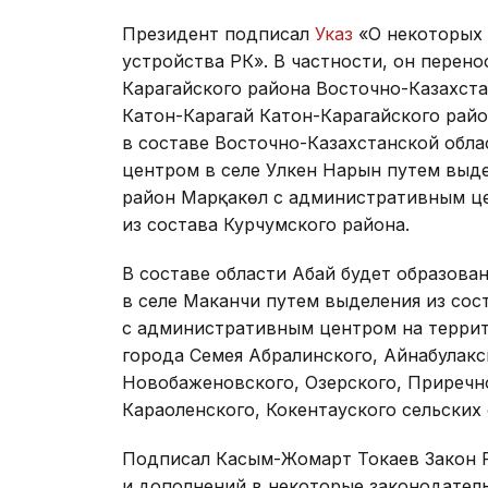
Президент подписал
Указ
«О некоторых 
устройства РК». В частности, он перен
Карагайского района Восточно-Казахста
Катон-Карагай Катон-Карагайского райо
в составе Восточно-Казахстанской обла
центром в селе Улкен Нарын путем выде
район Марқакөл с административным це
из состава Курчумского района.
В составе области Абай будет образов
в селе Маканчи путем выделения из сос
с административным центром на террит
города Семея Абралинского, Айнабулакс
Новобаженовского, Озерского, Приречн
Караоленского, Кокентауского сельских
Подписал Касым-Жомарт Токаев Закон Р
и дополнений в некоторые законодател