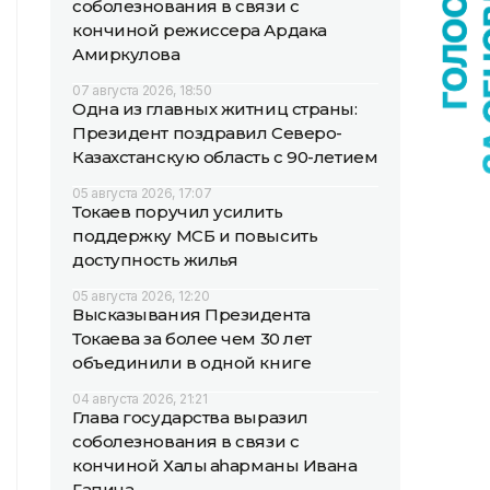
соболезнования в связи с
кончиной режиссера Ардака
Амиркулова
07 августа 2026, 18:50
Одна из главных житниц страны:
Президент поздравил Северо-
Казахстанскую область с 90-летием
05 августа 2026, 17:07
Токаев поручил усилить
поддержку МСБ и повысить
доступность жилья
05 августа 2026, 12:20
Высказывания Президента
Токаева за более чем 30 лет
объединили в одной книге
04 августа 2026, 21:21
Глава государства выразил
соболезнования в связи с
кончиной Халық қаһарманы Ивана
Гапича