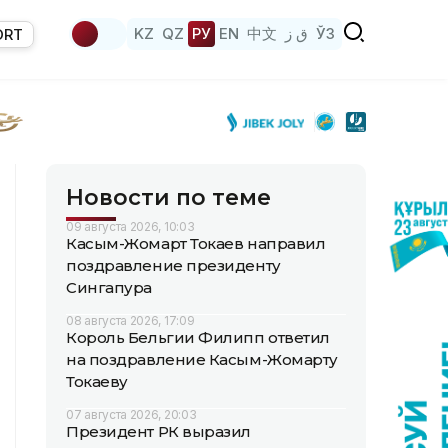
KZ
QZ
РУ
EN
中文
ق ز
ЎЗ
ORT
Новости по теме
09 августа 2026, 10:03
Касым-Жомарт Токаев направил
поздравление президенту
Сингапура
08 августа 2026, 17:09
Король Бельгии Филипп ответил
на поздравление Касым-Жомарту
Токаеву
07 августа 2026, 20:03
Президент РК выразил