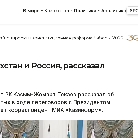
В мире
Казахстан
Политика
Аналитика
SP
е
Спецпроекты
Конституционная реформа
Выборы-2026
хстан и Россия, рассказал
т РК Касым-Жомарт Токаев рассказал об
утых в ходе переговоров с Президентом
ет корреспондент МИА «Казинформ».