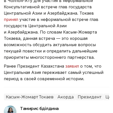
в Чолпон-Ату для участия в неформальной
Консультативной встрече глав государств
Центральной Азии и Азербайджана. Токаев
принял
участие в неформальной встрече глав
государств Центральной Азии
и Азербайджана. По словам Касым-Жомарта
Токаева, данная встреча — это хорошая
возможность обсудить актуальные вопросы
текущей повестки и определить дальнейшие
приоритеты многостороннего партнерства.
Ранее Президент Казахстана
заявил
о том, что
Центральная Азия переживает самый успешный
период в своей современной истории.
Касым-Жомарт Токаев
Акорда
Президент
Цен
Тамирис Әбділдина