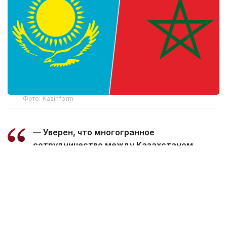
Фото: Kazinform
— Уверен, что многогранное
сотрудничество между Казахстаном
и Марокко, основанное на традиционной
дружбе и взаимной поддержке, будет
поступательно развиваться во благо
наших братских народов, — говорится
в телеграмме.
Президент пожелал Королю Мухаммеду