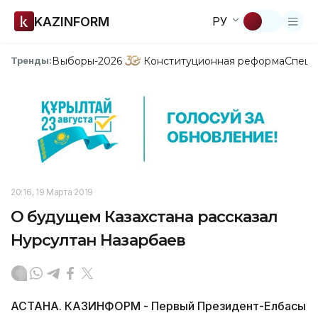
KAZINFORM
РУ
Выборы-2026
Конституционная реформа
Спецп
Тренды:
20:16, 19 Марта 2019
О будущем Казахстана рассказал
Нурсултан Назарбаев
АСТАНА. КАЗИНФОРМ - Первый Президент-Елбасы