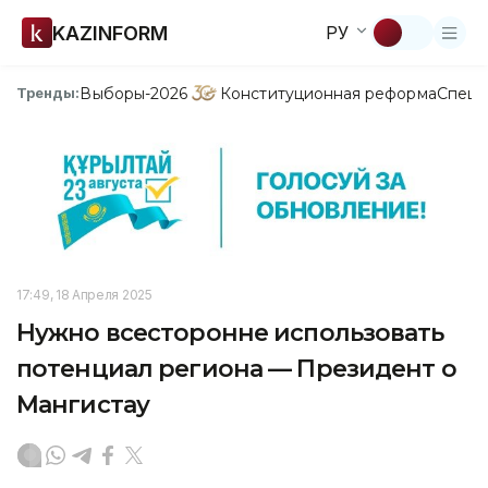
KAZINFORM
РУ
Выборы-2026
Конституционная реформа
Спецп
Тренды:
17:49, 18 Апреля 2025
Нужно всесторонне использовать
потенциал региона — Президент о
Мангистау