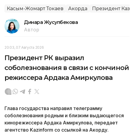
Касым-Жомарт Токаев
Акорда
Президент Каза
Динара Жусупбекова
Автор
20:03, 07 Августа 2026
Президент РК выразил
соболезнования в связи с кончиной
режиссера Ардака Амиркулова
Глава государства направил телеграмму
соболезнования родным и близким выдающегося
кинорежиссера Ардака Амиркулова, передает
агентство Kazinform со ссылкой на Акорду.