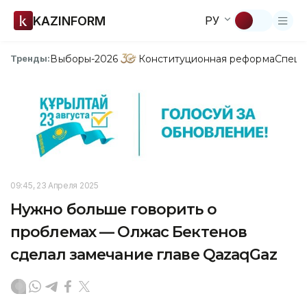
KAZINFORM
РУ
Выборы-2026
Конституционная реформа
Спецп
Тренды:
09:45, 23 Апреля 2025
Нужно больше говорить о
проблемах — Олжас Бектенов
сделал замечание главе QazaqGaz