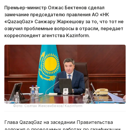
Премьер-министр Олжас Бектенов сделал
замечание председателю правления АО «НК
«QazaqGaz» Санжару Жаркешову за то, что тот не
озвучил проблемные вопросы в отрасли, передает
корреспондент агентства Kazinform.
Фото: Солтан Жексенбеков/ Kazinform
Глава QazaqGaz на заседании Правительства
доложил о проводимых работах по газификации