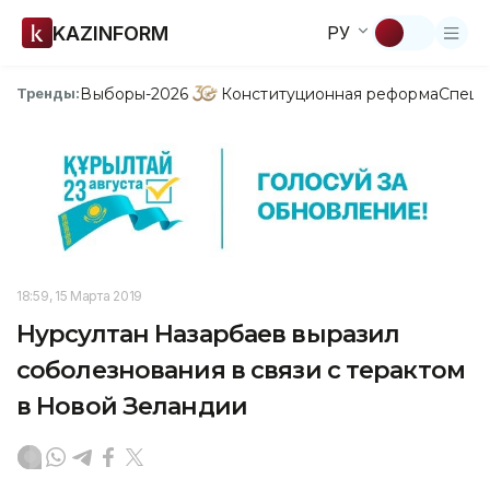
KAZINFORM
РУ
Выборы-2026
Конституционная реформа
Спецп
Тренды:
18:59, 15 Марта 2019
Нурсултан Назарбаев выразил
соболезнования в связи с терактом
в Новой Зеландии