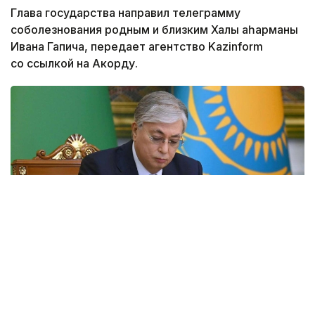
Глава государства направил телеграмму
соболезнования родным и близким Халық қаһарманы
Ивана Гапича, передает агентство Kazinform
со ссылкой на Акорду.
Фото: Акорда
Президент Касым-Жомарт Токаев выразил
соболезнования в связи с кончиной ветерана