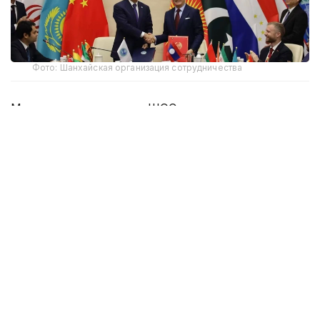
Фото: Шанхайская организация сотрудничества
Меморандум от имени ШОС подписал
Генеральный секретарь Нурлан Ермекбаев,
от лица Правительства Лаоса — заместитель
Премьер-министра, Министр иностранных дел
Тхонгсаван Фомвихан.
Перед церемонией подписания Меморандума
состоялась двусторонняя встреча Генерального
секретаря ШОС с заместителем Премьер-
министра, Министром иностранных дел Лаоса.
Нурлан Ермекбаев поздравил собеседника
с официальным оформлением статуса Лаоса
в качестве Партнера ШОС по диалогу и выразил