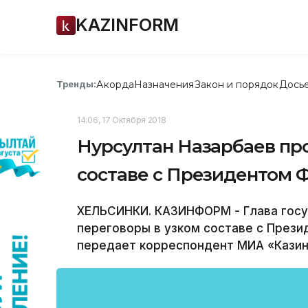
KAZINFORM
Акорда
Назначения
Закон и порядок
Дось
Тренды:
14:06, 17 Октября 2018
Нурсултан Назарбаев пр
составе с Президентом 
ХЕЛЬСИНКИ. КАЗИНФОРМ - Глава госу
переговоры в узком составе с Прези
передает корреспондент МИА «Кази