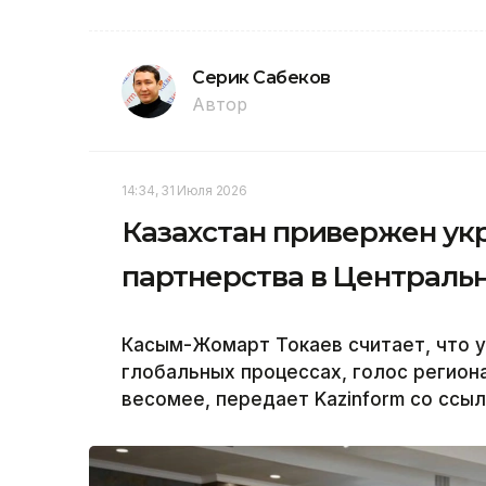
Серик Сабеков
Автор
14:34, 31 Июля 2026
Казахстан привержен ук
партнерства в Централь
Касым-Жомарт Токаев считает, что у
глобальных процессах, голос региона
весомее, передает Kazinform со ссыл