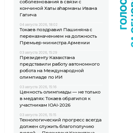
соболезнования в связи с
кончиной Халық қаһарманы Ивана
Гапича
04 августа 2026, 18:02
Токаев поздравил Пашиняна с
переназначением на должность
Премьер-министра Армении
03 августа 2026, 15:29
Президенту Казахстана
представили работу автономного
робота на Международной
олимпиаде по ИИ
03 августа 2026, 15:16
Ценность олимпиады — не только
в медалях: Токаев обратился к
участникам IOAI-2026
03 августа 2026, 15:15
Технологический прогресс всегда
должен служить благополучию
людей — Президент Казахстана