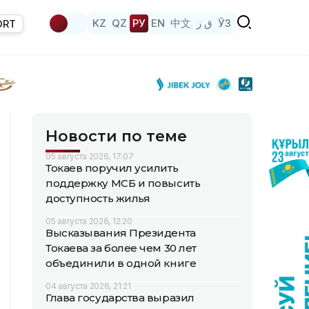
KZ
QZ
РУ
EN
中文
ق ز
ЎЗ
ORT
Новости по теме
05 августа 2026, 17:07
Токаев поручил усилить
поддержку МСБ и повысить
доступность жилья
05 августа 2026, 12:20
Высказывания Президента
Токаева за более чем 30 лет
объединили в одной книге
04 августа 2026, 21:21
Глава государства выразил