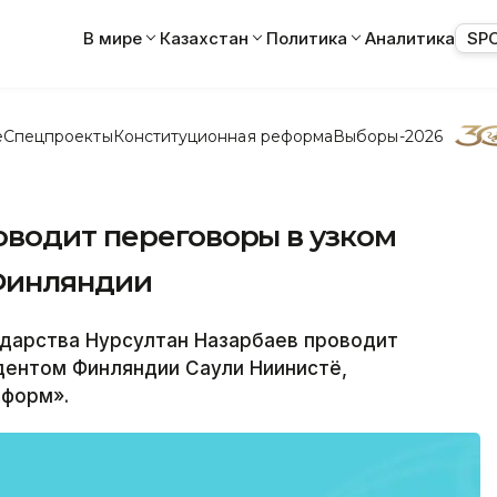
В мире
Казахстан
Политика
Аналитика
SP
е
Спецпроекты
Конституционная реформа
Выборы-2026
оводит переговоры в узком
Финляндии
дарства Нурсултан Назарбаев проводит
дентом Финляндии Саули Ниинистё,
нформ».