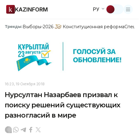
KAZINFORM
РУ
Выборы-2026
Конституционная реформа
Спецп
Тренды:
16:23, 19 Октября 2018
Нурсултан Назарбаев призвал к
поиску решений существующих
разногласий в мире