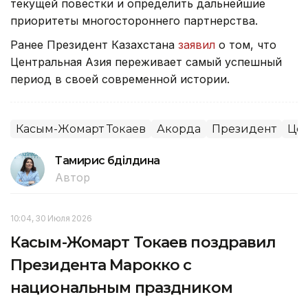
текущей повестки и определить дальнейшие
приоритеты многостороннего партнерства.
Ранее Президент Казахстана
заявил
о том, что
Центральная Азия переживает самый успешный
период в своей современной истории.
Касым-Жомарт Токаев
Акорда
Президент
Цен
Тамирис Әбділдина
Автор
10:04, 30 Июля 2026
Касым-Жомарт Токаев поздравил
Президента Марокко с
национальным праздником