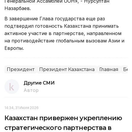
Генеральной Ассамблеи ООН», - Нурсултан
Назарбаев.
В завершение Глава государства еще раз
подтвердил готовность Казахстана принимать
активное участие в партнерстве, направленном
на противодействие глобальным вызовам Азии и
Европы.
Президент
Президент Казахстана
Главная
Бе
Другие СМИ
Автор
14:34, 31 Июля 2026
Казахстан привержен укреплению
стратегического партнерства в