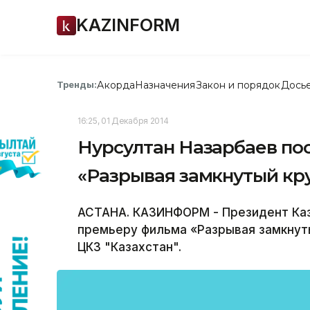
KAZINFORM
Акорда
Назначения
Закон и порядок
Дось
Тренды:
16:25, 01 Декабря 2014
Нурсултан Назарбаев по
«Разрывая замкнутый к
АСТАНА. КАЗИНФОРМ - Президент Каз
премьеру фильма «Разрывая замкнуты
ЦКЗ "Казахстан".