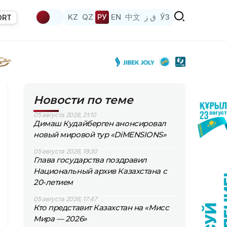
KZ
QZ
РУ
EN
中文
ق ز
ЎЗ
ORT
Новости по теме
05 августа 2026, 21:10
Димаш Кудайберген анонсировал
новый мировой тур «DiMENSIONS»
05 августа 2026, 19:30
Глава государства поздравил
Национальный архив Казахстана с
20-летием
05 августа 2026, 17:47
Кто представит Казахстан на «Мисс
Мира — 2026»