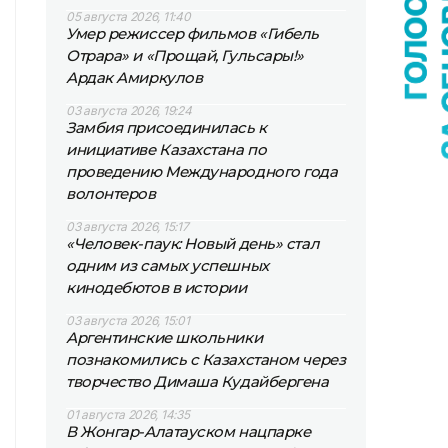
05 августа 2026, 11:40
Умер режиссер фильмов «Гибель
Отрара» и «Прощай, Гульсары!»
Ардак Амиркулов
03 августа 2026, 19:24
Замбия присоединилась к
инициативе Казахстана по
проведению Международного года
волонтеров
03 августа 2026, 15:17
«Человек-паук: Новый день» стал
одним из самых успешных
кинодебютов в истории
03 августа 2026, 15:01
Аргентинские школьники
познакомились с Казахстаном через
творчество Димаша Кудайбергена
01 августа 2026, 14:35
В Жонгар-Алатауском нацпарке