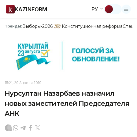
KAZINFORM
РУ
Выборы-2026
Конституционная реформа
Спецп
Тренды:
15:21, 29 Апреля 2019
Нурсултан Назарбаев назначил
новых заместителей Председателя
АНК