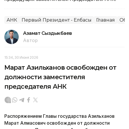
АНК
Первый Президент - Елбасы
Главная
Общ
Азамат Сыздыкбаев
Автор
15:34, 30 Июня 2026
Марат Азильханов освобожден от
должности заместителя
председателя АНК
Распоряжением Главы государства Азильханов
Марат Алмасович освобожден от должности