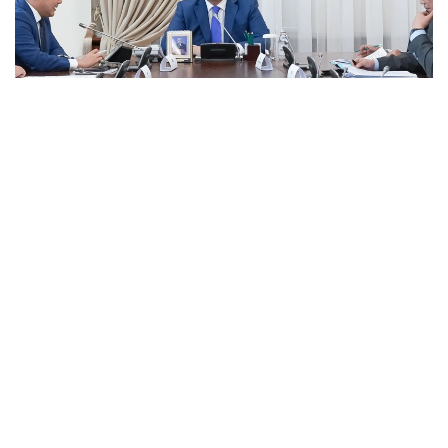
Фото: пресс-служба Правительства РК
В ходе заседания вице-премьер отметил, что
вопрос укрепления взаимовыгодного
сотрудничества с указанными странами
находится в пристальном внимании Главы
государства.
На совещании руководители государственных
органов и национальных компаний доложили о
текущем состоянии экономического
сотрудничества с указанными странами и ходе
реализации совместных проектов. Обсуждены
основные вопросы экономического