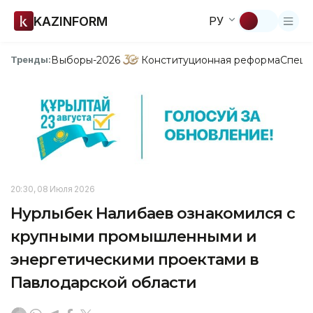
KAZINFORM
РУ
Выборы-2026
Конституционная реформа
Спецп
Тренды:
20:30, 08 Июля 2026
Нурлыбек Налибаев ознакомился с
крупными промышленными и
энергетическими проектами в
Павлодарской области