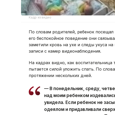
Кадр из видео
По словам родителей, ребенок посещал 
его беспокойное поведение они связыв
заметили кровь на ухе и следы укуса на
записи с камер видеонаблюдения.
На кадрах видно, как воспитательница тя
пытается силой уложить спать. По слов
протяжении нескольких дней.
— В понедельник, среду, четв
над моим ребенком издевались.
увидела. Если ребенок не зас
одеялом и придавливали сверху