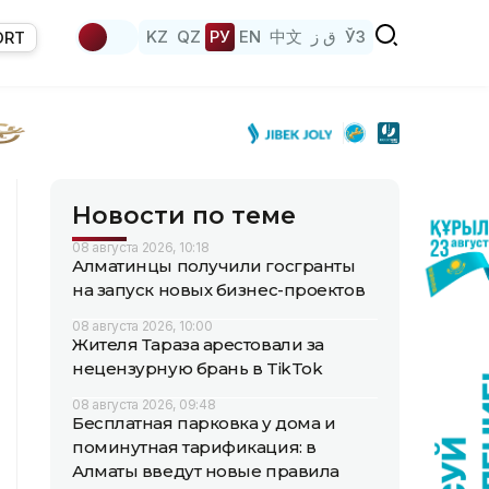
KZ
QZ
РУ
EN
中文
ق ز
ЎЗ
ORT
Новости по теме
08 августа 2026, 10:18
Алматинцы получили госгранты
на запуск новых бизнес-проектов
08 августа 2026, 10:00
Жителя Тараза арестовали за
нецензурную брань в TikTok
08 августа 2026, 09:48
Бесплатная парковка у дома и
поминутная тарификация: в
Алматы введут новые правила