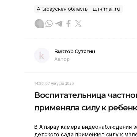
Атырауская область
для mail.ru
Виктор Сутягин
Автор
14:30, 07 Августа 2026
Воспитательница частног
применяла силу к ребенк
В Атырау камера видеонаблюдения за
детского сада применяет силу к мал