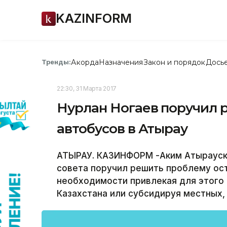
KAZINFORM
Акорда
Назначения
Закон и порядок
Дось
Тренды:
22:30, 31 Марта 2017
Нурлан Ногаев поручил 
автобусов в Атырау
АТЫРАУ. КАЗИНФОРМ -Аким Атырауско
совета поручил решить проблему ост
необходимости привлекая для этого 
Казахстана или субсидируя местных