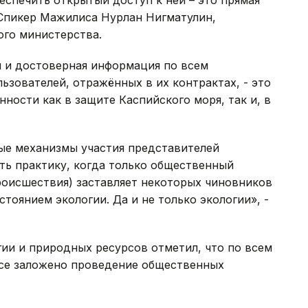
еспечить открытый доступ к ней – это прямая
 Спикер Мажилиса Нурлан Нигматулин,
го министерства.
я и достоверная информация по всем
ьзователей, отражённых в их контрактах, - это
ности как в защите Каспийского моря, так и, в
ые механизмы участия представителей
ть практику, когда только общественный
роисшествия) заставляет некоторых чиновников
тоянием экологии. Да и не только экологии», -
гии и природных ресурсов отметил, что по всем
се заложено проведение общественных