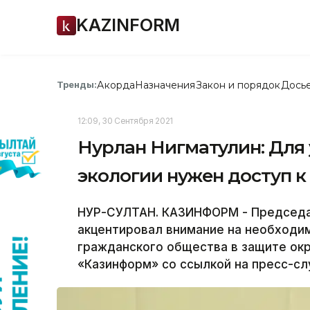
KAZINFORM
Акорда
Назначения
Закон и порядок
Дось
Тренды:
12:09, 30 Сентября 2021
Нурлан Нигматулин: Для 
экологии нужен доступ 
НУР-СУЛТАН. КАЗИНФОРМ - Председа
акцентировал внимание на необходи
гражданского общества в защите о
«Казинформ» со ссылкой на пресс-с