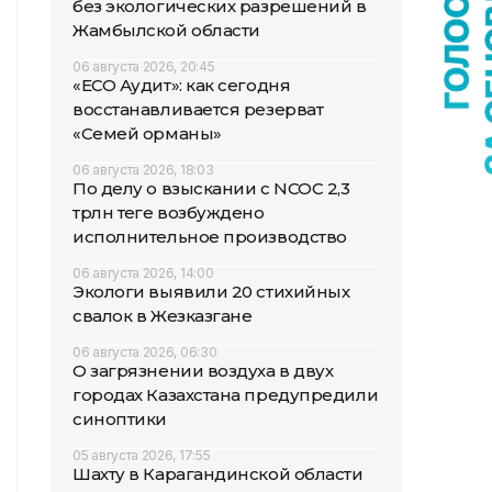
без экологических разрешений в
Жамбылской области
06 августа 2026, 20:45
«ECO Аудит»: как сегодня
восстанавливается резерват
«Семей орманы»
06 августа 2026, 18:03
По делу о взыскании с NCOC 2,3
трлн теңге возбуждено
исполнительное производство
06 августа 2026, 14:00
Экологи выявили 20 стихийных
свалок в Жезказгане
06 августа 2026, 06:30
О загрязнении воздуха в двух
городах Казахстана предупредили
синоптики
05 августа 2026, 17:55
Шахту в Карагандинской области