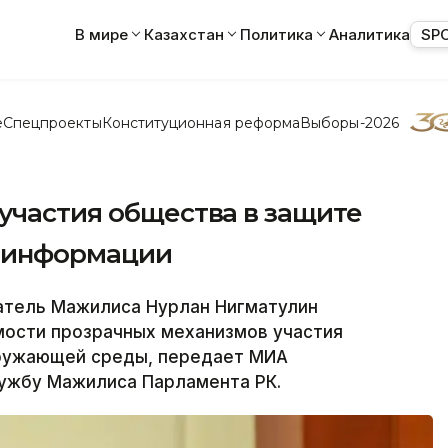
В мире
Казахстан
Политика
Аналитика
SP
е
Спецпроекты
Конституционная реформа
Выборы-2026
участия общества в защите
к информации
тель Мажилиса Нурлан Нигматулин
мости прозрачных механизмов участия
кружающей среды, передает МИА
лужбу Мажилиса Парламента РК.