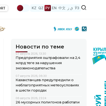
KZ
QZ
РУ
EN
中文
ق ز
ЎЗ
ORT
Новости по теме
07 августа 2026, 13:30
Предприятия оштрафовали на 2,4
млрд теңге за нарушения
экозаконодательства
07 августа 2026, 06:30
Казахстанцев предупредили о
неблагоприятных метеоусловиях
в шести городах
06 августа 2026, 23:24
26 мусорных полигонов работали