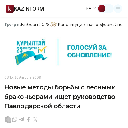
KAZINFORM
РУ
Выборы-2026
Конституционная реформа
Спецп
Тренды:
08:15, 26 Августа 2009
Новые методы борьбы с лесными
браконьерами ищет руководство
Павлодарской области