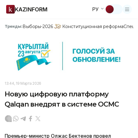
KAZINFORM
РУ
Выборы-2026
Конституционная реформа
Спецп
Тренды:
13:44, 19 Марта 2026
Новую цифровую платформу
Qalqan внедрят в системе ОСМС
Премьер-министр Олжас Бектенов провел