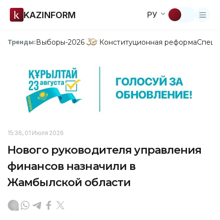
KAZINFORM
РУ
Выборы-2026
Конституционная реформа
Спецп
Тренды:
15:36, 01 Июля 2026
Нового руководителя управления
финансов назначили в
Жамбылской области