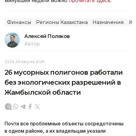
минувшей недели можно
прочитать здесь.
Финансы
Регионы Казахстана
Назначения
Жа
Алексей Поляков
Автор
23:24, 06 Августа 2026
26 мусорных полигонов работали
без экологических разрешений в
Жамбылской области
Почти все проблемные объекты сосредоточены
в одном районе, а их владельцам указали