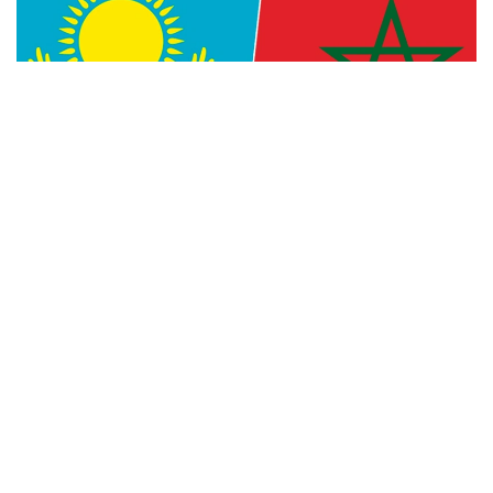
Фото: Kazinform
— Уверен, что многогранное
сотрудничество между Казахстаном
и Марокко, основанное на традиционной
дружбе и взаимной поддержке, будет
поступательно развиваться во благо
наших братских народов, — говорится
в телеграмме.