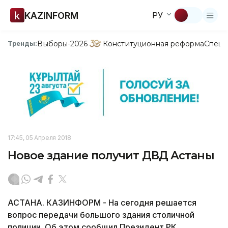
KAZINFORM
РУ
Выборы-2026
Конституционная реформа
Спецп
Тренды:
17:45, 05 Апреля 2018
Новое здание получит ДВД Астаны
АСТАНА. КАЗИНФОРМ - На сегодня решается
вопрос передачи большого здания столичной
полиции. Об этом сообщил Президент РК