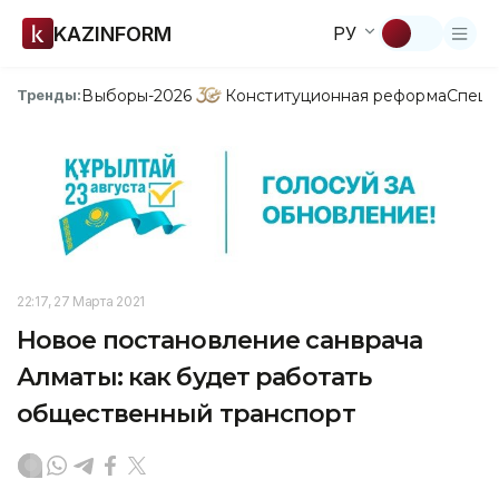
KAZINFORM
РУ
Выборы-2026
Конституционная реформа
Спецп
Тренды:
22:17, 27 Марта 2021
Новое постановление санврача
Алматы: как будет работать
общественный транспорт