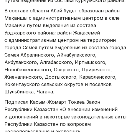
путем выделения из состава Курчумского района.
В составе области Абай будет образован район
Мақаншы с административным центром в селе
Маканчи путем выделения из состава
Урджарского района; район Жаңасемей
с административным центром на территории
города Семея путем выделения из состава города
Семея Абралинского, Айнабулакского,
Акбулакского, Алгабасского, Иртышского,
Новобаженовского, Озерского, Приречного,
Жиеналинского, Достыкского, Караоленского,
Кокентауского сельских округов и поселков
Шульбинска, Чагана.
Подписал Касым-Жомарт Токаев Закон
Республики Казахстан «О внесении изменений
и дополнений в некоторые законодательные акты
Республики Казахстан по вопросам
недропользования и экологии».