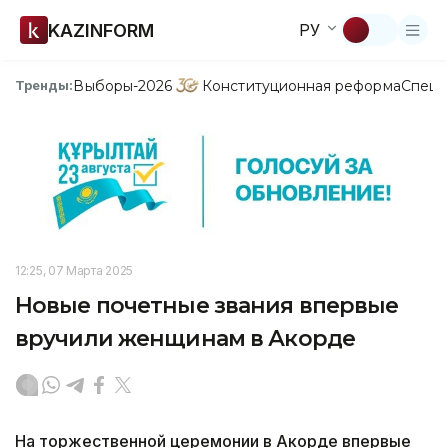
KAZINFORM
РУ
Выборы-2026
Конституционная реформа
Спецп
Тренды:
12:25, 07 Марта 2025
Новые почетные звания впервые
вручили женщинам в Акорде
На торжественной церемонии в Акорде впервые