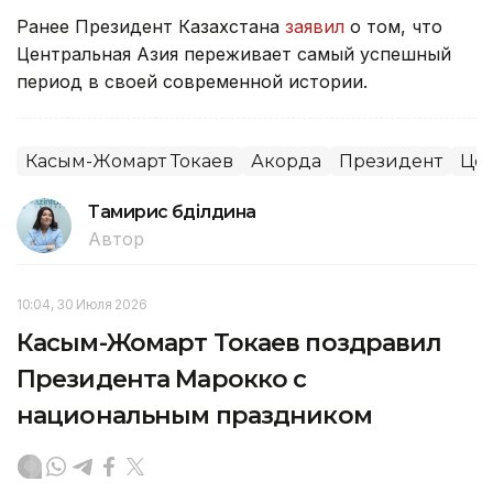
Ранее Президент Казахстана
заявил
о том, что
Центральная Азия переживает самый успешный
период в своей современной истории.
Касым-Жомарт Токаев
Акорда
Президент
Цен
Тамирис Әбділдина
Автор
10:04, 30 Июля 2026
Касым-Жомарт Токаев поздравил
Президента Марокко с
национальным праздником