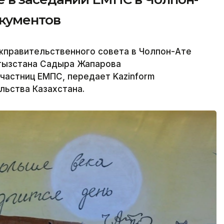
окументов
жправительственного совета в Чолпон-Ате
гызстана Садыра Жапарова
частниц ЕМПС, передает Kazinform
льства Казахстана.