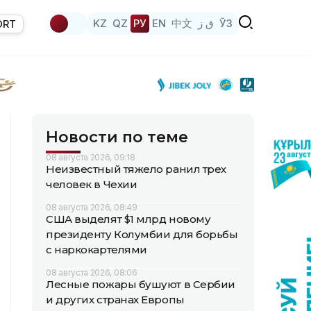
KZ
QZ
РУ
EN
中文
ق ز
ЎЗ
ORT
Новости по теме
08 августа 2026, 09:18
Неизвестный тяжело ранил трех
человек в Чехии
08 августа 2026, 08:49
США выделят $1 млрд новому
президенту Колумбии для борьбы
с наркокартелями
08 августа 2026, 08:06
Лесные пожары бушуют в Сербии
и других странах Европы