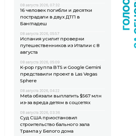
08 августа 2026, 07:32
16 человек погибли и десятки
пострадали в двух ДТП в
Бангладеш
08 августа 2026, 05:57
Испания усилит проверки
путешественников из Италии с 8
августа
08 августа 2026, 05:09
K-pop группа BTS и Google Gemini
представили проект в Las Vegas
Sphere
08 августа 2026, 04:22
Meta обязали выплатить $567 млн
из-за вреда детям в соцсетях
08 августа 2026, 03:36
Суд США приостановил
строительство бального зала
Трампа у Белого дома