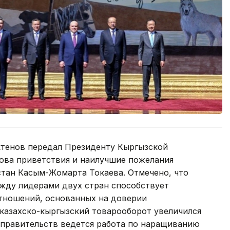
ктенов передал Президенту Кыргызской
ова приветствия и наилучшие пожелания
стан Касым-Жомарта Токаева. Отмечено, что
жду лидерами двух стран способствует
тношений, основанных на доверии
 казахско-кыргызский товарооборот увеличился
е правительств ведется работа по наращиванию