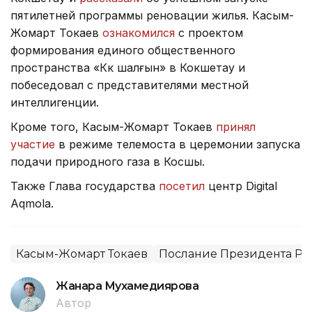
пятилетней программы реновации жилья. Касым-
Жомарт Токаев
ознакомился
с проектом
формирования единого общественного
пространства «Көк шалғын» в Кокшетау и
побеседовал с представителями местной
интеллигенции.
Кроме того, Касым-Жомарт Токаев
принял
участие
в режиме телемоста в церемонии запуска
подачи природного газа в Косшы.
Также Глава государства
посетил
центр Digital
Aqmola.
Касым-Жомарт Токаев
Послание Президента РК 
Жанара Мухамедиярова
Автор