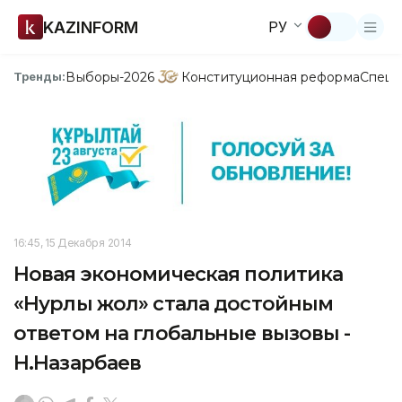
KAZINFORM
РУ
Выборы-2026
Конституционная реформа
Спецп
Тренды:
16:45, 15 Декабря 2014
Новая экономическая политика
«Нурлы жол» стала достойным
ответом на глобальные вызовы -
Н.Назарбаев