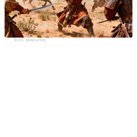
Фото: Midjourney
Результаты исследования опубликованы
в журнале
Science Advances
.
Ученые реконструировали изменения климата
в степных районах Центральной Азии с 1625 года,
используя данные годичных колец более 400
древних деревьев, произраставших в Тянь-Шане
и на Алтае. Анализ показал, что в 1751–1761 годах
регион пережил период минимальной
продуктивности степных экосистем за последние
четыре столетия. Серия сильных засух привела
к деградации пастбищ и массовому голоду.