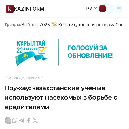
KAZINFORM
РУ
Выборы-2026
Конституционная реформа
Спецп
Тренды:
11:09, 24 Декабря 2018
Ноу-хау: казахстанские ученые
используют насекомых в борьбе с
вредителями