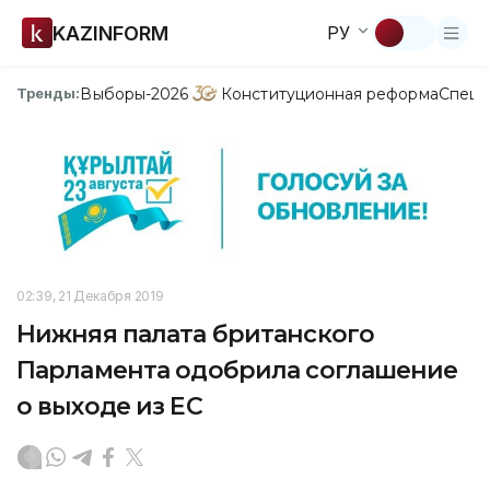
KAZINFORM
РУ
Выборы-2026
Конституционная реформа
Спецп
Тренды:
02:39, 21 Декабря 2019
Нижняя палата британского
Парламента одобрила соглашение
о выходе из ЕС