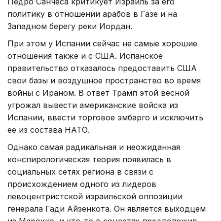
Педро Санчеса критикует Израиль за его
политику в отношении арабов в Газе и на
Западном берегу реки Иордан.
При этом у Испании сейчас не самые хорошие
отношения также и с США. Испанское
правительство отказалось предоставить США
свои базы и воздушное пространство во время
войны с Ираном. В ответ Трамп этой весной
угрожал вывести американские войска из
Испании, ввести торговое эмбарго и исключить
ее из состава НАТО.
Однако самая радикальная и неожиданная
конспирологическая теория появилась в
социальных сетях региона в связи с
происхождением одного из лидеров
левоцентристской израильской оппозиции
генерала Гади Айзенкота. Он является выходцем
из Марокко, и кто-то в соцсетях предположил,