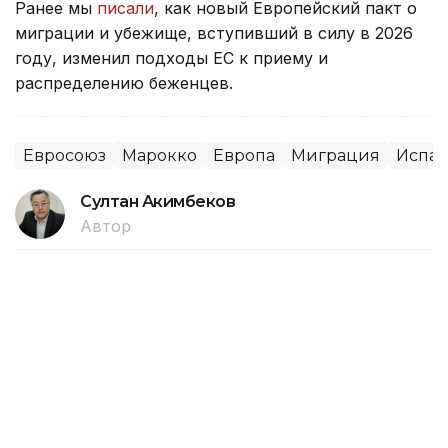
Ранее мы
писали
, как новый Европейский пакт о
миграции и убежище, вступивший в силу в 2026
году, изменил подходы ЕС к приему и
распределению беженцев.
Евросоюз
Марокко
Европа
Миграция
Испа
Султан Акимбеков
Автор
02:27, 01 Августа 2026
Новые правила для ИИ вступают в
силу в Евросоюзе со 2 августа