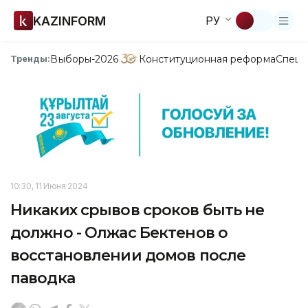
KAZINFORM
РУ
Выборы-2026
Конституционная реформа
Спецп
Тренды:
10:30, 11 Июня 2024
Никаких срывов сроков быть не
должно - Олжас Бектенов о
восстановлении домов после
паводка