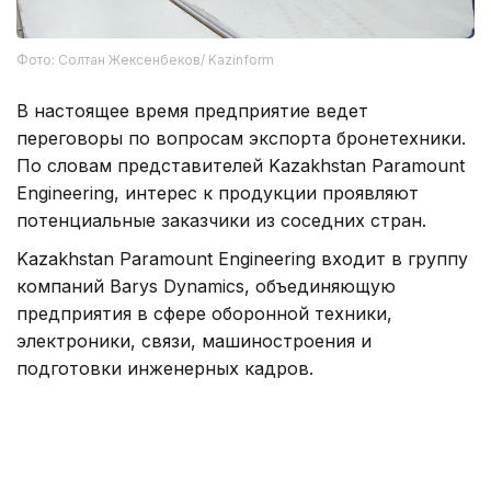
Фото: Солтан Жексенбеков/ Kazinform
В настоящее время предприятие ведет
переговоры по вопросам экспорта бронетехники.
По словам представителей Kazakhstan Paramount
Engineering, интерес к продукции проявляют
потенциальные заказчики из соседних стран.
Kazakhstan Paramount Engineering входит в группу
компаний Barys Dynamics, объединяющую
предприятия в сфере оборонной техники,
электроники, связи, машиностроения и
подготовки инженерных кадров.
В ходе визита первому заместителю Премьер-
министра также представили разработки
холдинга в области электронно-оптических
комплексов, радиолокационных станций, средств