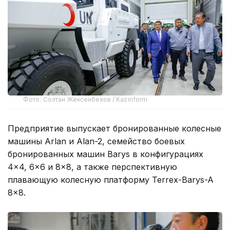
Фото: Солтан Жексенбеков / Kazinform
Предприятие выпускает бронированные колесные
машины Arlan и Alan-2, семейство боевых
бронированных машин Barys в конфигурациях
4×4, 6×6 и 8×8, а также перспективную
плавающую колесную платформу Terrex-Barys-A
8×8.