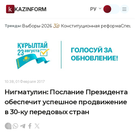
KAZINFORM
РУ
Выборы-2026
Конституционная реформа
Спецп
Тренды:
10:38, 01 Февраля 2017
Нигматулин: Послание Президента
обеспечит успешное продвижение
в 30-ку передовых стран