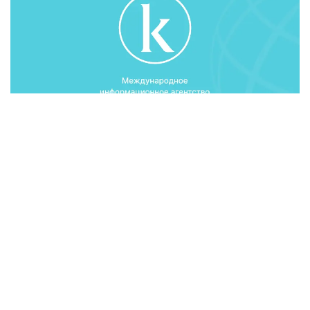
Об этом сообщает primeminister.kz.
Акмолинская область является одним из основных
аграрно-промышленных регионов страны. По
приезду Бакытжан Сагинтаев посетил
индустриально-технологический парк
сельскохозяйственной и коммунальной техники
ТОО «Казахстанская агро инновационная
корпорация». На примере работы КАИК Премьер-