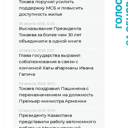
Токаев поручил усилить
поддержку МСБ и повысить
доступность жилья
05 августа 2026, 12:20
Высказывания Президента
Токаева за более чем 30 лет
объединили в одной книге
04 августа 2026, 21:21
Глава государства выразил
соболезнования в связи с
кончиной Халық қаһарманы Ивана
Гапича
04 августа 2026, 18:02
Токаев поздравил Пашиняна с
переназначением на должность
Премьер-министра Армении
03 августа 2026, 15:29
Президенту Казахстана
представили работу автономного
робота на Международной