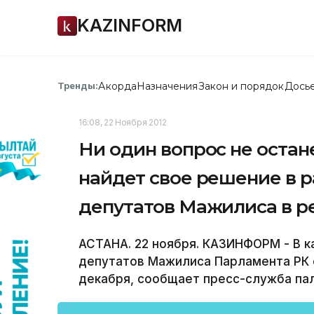
KAZINFORM
Акорда
Назначения
Закон и порядок
Дось
Тренды:
16:08, 22 Ноября 2012
Ни один вопрос не остан
найдет свое решение в р
депутатов Мажилиса в р
АСТАНА. 22 ноября. КАЗИНФОРМ - В к
депутатов Мажилиса Парламента РК с
декабря, сообщает пресс-служба па