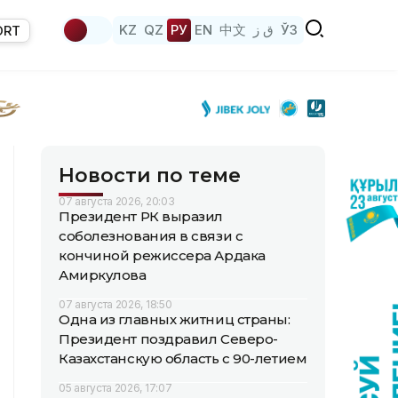
KZ
QZ
РУ
EN
中文
ق ز
ЎЗ
ORT
Новости по теме
07 августа 2026, 20:03
Президент РК выразил
соболезнования в связи с
кончиной режиссера Ардака
Амиркулова
07 августа 2026, 18:50
Одна из главных житниц страны:
Президент поздравил Северо-
Казахстанскую область с 90-летием
05 августа 2026, 17:07