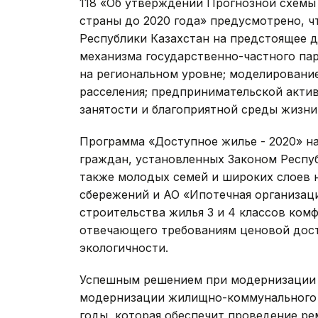
118 «Об утверждении Прогнозной схемы
страны до 2020 года» предусмотрено, ч
Республики Казахстан на предстоящее д
механизма государственно-частного пар
на региональном уровне; моделировани
расселения; предпринимательской акти
занятости и благоприятной среды жизни
Программа «Доступное жилье - 2020» н
граждан, установленных Законом Респу
также молодых семей и широких слоев 
сбережений и АО «Ипотечная организаци
строительства жилья 3 и 4 классов ком
отвечающего требованиям ценовой дост
экологичности.
Успешным решением при модернизации 
модернизации жилищно-коммунального х
годы, которая обеспечит проведение р