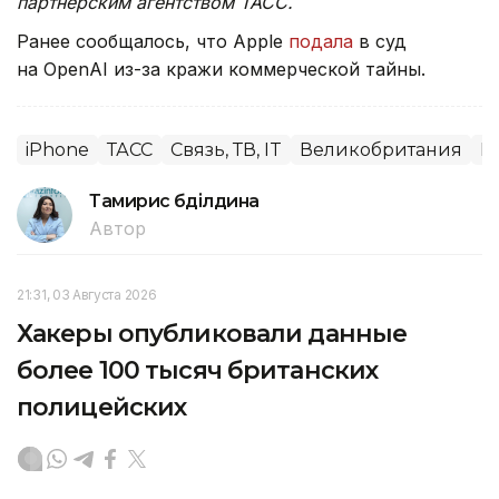
партнерским агентством ТАСС.
Ранее сообщалось, что Apple
подала
в суд
на OpenAI из-за кражи коммерческой тайны.
iPhone
ТАСС
Связь, ТВ, IT
Великобритания
М
Тамирис Әбділдина
Автор
21:31, 03 Августа 2026
Хакеры опубликовали данные
более 100 тысяч британских
полицейских