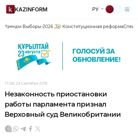
KAZINFORM
РУ
Выборы-2026
Конституционная реформа
Спецп
Тренды:
17:08, 24 Сентября 2019
Незаконность приостановки
работы парламента признал
Верховный суд Великобритании