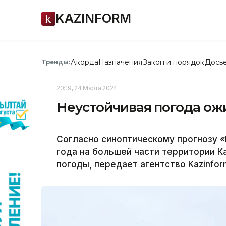
KAZINFORM
Акорда
Назначения
Закон и порядок
Дось
Тренды:
20:19, 24 Марта 2024
Неустойчивая погода ожи
Согласно синоптическому прогнозу «
года на большей части территории К
погоды, передает агентство Kazinfor