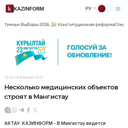
KAZINFORM
РУ
Выборы-2026
Конституционная реформа
Спецп
Тренды:
22:44, 14 Февраля 2022
Несколько медицинских объектов
строят в Мангистау
АКТАУ. КАЗИНФОРМ - В Мангистау ведется