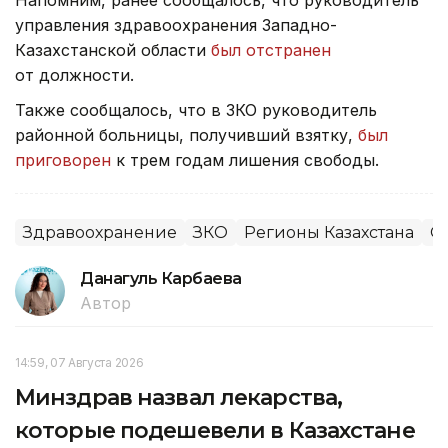
Напомним, ранее сообщалось, что руководитель
управления здравоохранения Западно-
Казахстанской области
был отстранен
от должности.
Также сообщалось, что в ЗКО руководитель
районной больницы, получивший взятку,
был
приговорен
к трем годам лишения свободы.
Здравоохранение
ЗКО
Регионы Казахстана
О
Данагуль Карбаева
Автор
14:59, 07 Августа 2026
Минздрав назвал лекарства,
которые подешевели в Казахстане