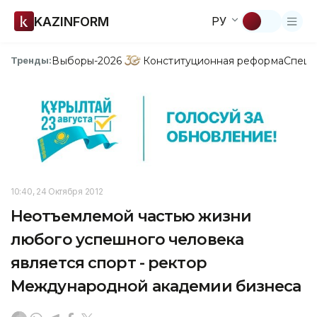
KAZINFORM
РУ
Выборы-2026
Конституционная реформа
Спецп
Тренды:
10:40, 24 Октября 2012
Неотъемлемой частью жизни
любого успешного человека
является спорт - ректор
Международной академии бизнеса