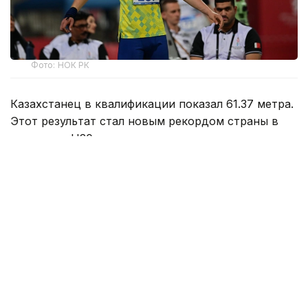
Фото: НОК РК
Казахстанец в квалификации показал 61.37 метра.
Этот результат стал новым рекордом страны в
категории U20.
Сажнев вышел в финал с шестого места.
Розыгрыш наград в этой дисциплине состоится 9
августа.
Ранее казахстанка Анна Черкашина
установила
рекорд
страны и вышла в финал чемпионата мира
по легкой атлетике.
Спорт
спортсмены Казахстана
Легкая атлетика