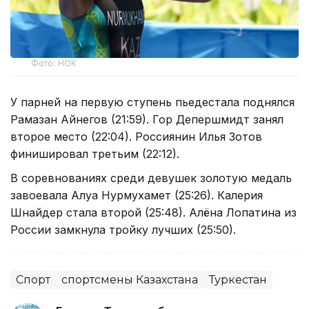
Фото: НОК
У парней на первую ступень пьедестала поднялся
Рамазан Айнегов (21:59). Гор Депершмидт занял
второе место (22:04). Россиянин Илья Зотов
финишировал третьим (22:12).
В соревнованиях среди девушек золотую медаль
завоевала Алуа Нурмухамет (25:26). Калерия
Шнайдер стала второй (25:48). Алёна Лопатина из
России замкнула тройку лучших (25:50).
Спорт
спортсмены Казахстана
Туркестан