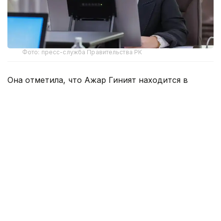
Фото: пресс-служба Правительства РК
Она отметила, что Ажар Гиният находится в
отпуске. И по мере того, как она будет готова
приступить к работе, будет рассматриваться
возможность применения ее опыта в системе
здравоохранения.
- У нас в принципе все организации –
государственные предприятия. Поэтому на
конкурсной основе будет. Сейчас говорить о
какой-то конкретной организации сложно, -
сказала Акмарал Альназарова, отвечая на вопрос
о том, на какую позицию она планирует
назначить Ажар Гиният.