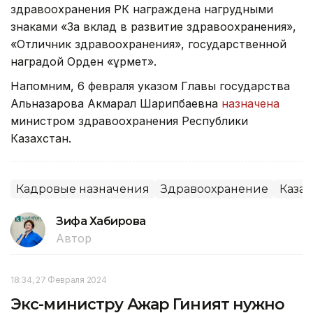
здравоохранения РК награждена нагрудными
знаками «За вклад в развитие здравоохранения»,
«Отличник здравоохранения», государственной
наградой Орден «Құрмет».
Напомним, 6 февраля указом Главы государства
Альназарова Акмарал Шарипбаевна
назначена
министром здравоохранения Республики
Казахстан.
Кадровые назначения
Здравоохранение
Казах
Зифа Хабирова
Автор
18:34, 27 Февраля 2024
Экс-министру Ажар Гиният нужно