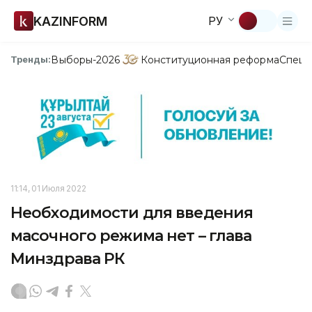
KAZINFORM
РУ
Выборы-2026
Конституционная реформа
Спецп
Тренды:
11:14, 01 Июля 2022
Необходимости для введения
масочного режима нет – глава
Минздрава РК