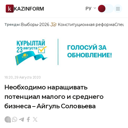
KAZINFORM
РУ
Выборы-2026
Конституционная реформа
Спецп
Тренды:
16:20, 29 Августа 2020
Необходимо наращивать
потенциал малого и среднего
бизнеса – Айгуль Соловьева