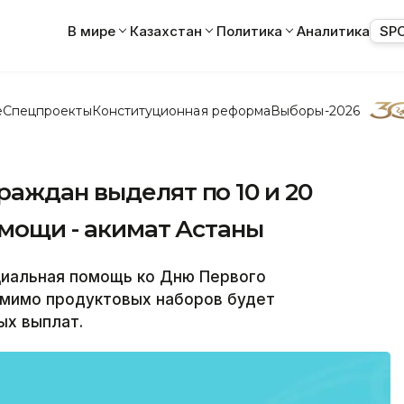
В мире
Казахстан
Политика
Аналитика
SP
е
Спецпроекты
Конституционная реформа
Выборы-2026
аждан выделят по 10 и 20
омощи - акимат Астаны
циальная помощь ко Дню Первого
омимо продуктовых наборов будет
ых выплат.