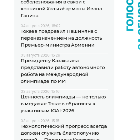
соболезнования в связи с
кончиной Халық қаһарманы Ивана
Гапича
04 августа 2026, 18:02
Токаев поздравил Пашиняна с
переназначением на должность
Премьер-министра Армении
03 августа 2026, 15:29
Президенту Казахстана
представили работу автономного
робота на Международной
олимпиаде по ИИ
03 августа 2026, 15:16
Ценность олимпиады — не только
в медалях: Токаев обратился к
участникам IOAI-2026
03 августа 2026, 15:15
Технологический прогресс всегда
должен служить благополучию
людей — Президент Казахстана