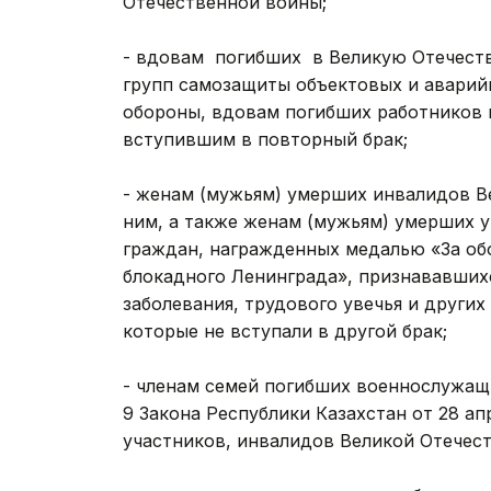
Отечественной войны;
- вдовам погибших в Великую Отечеств
групп самозащиты объектовых и авари
обороны, вдовам погибших работников г
вступившим в повторный брак;
- женам (мужьям) умерших инвалидов В
ним, а также женам (мужьям) умерших у
граждан, награжденных медалью «За об
блокадного Ленинграда», признававших
заболевания, трудового увечья и други
которые не вступали в другой брак;
- членам семей погибших военнослужащи
9 Закона Республики Казахстан от 28 ап
участников, инвалидов Великой Отечест