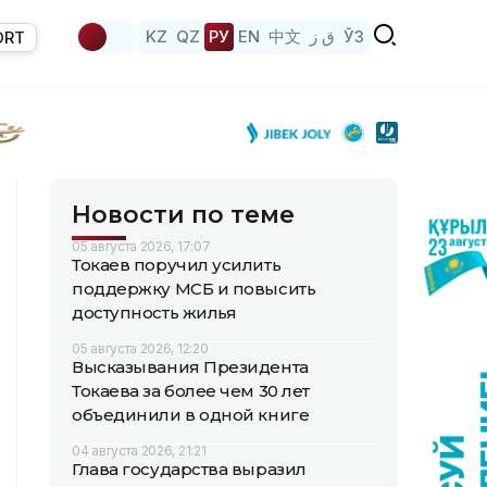
KZ
QZ
РУ
EN
中文
ق ز
ЎЗ
ORT
Новости по теме
05 августа 2026, 17:07
Токаев поручил усилить
поддержку МСБ и повысить
доступность жилья
05 августа 2026, 12:20
Высказывания Президента
Токаева за более чем 30 лет
объединили в одной книге
04 августа 2026, 21:21
Глава государства выразил