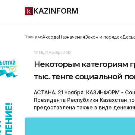
KAZINFORM
Акорда
Назначения
Закон и порядок
Дось
Тренды:
17:38, 21 Ноября 2012
Некоторым категориям гр
тыс. тенге социальной п
АСТАНА. 21 ноября. КАЗИНФОРМ - Со
Президента Республики Казахстан п
предоставлена также в виде денежн