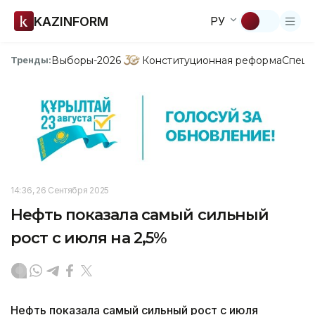
KAZINFORM
РУ
Выборы-2026
Конституционная реформа
Спецп
Тренды:
14:36, 26 Сентября 2025
Нефть показала самый сильный
рост с июля на 2,5%
Нефть показала самый сильный рост с июля