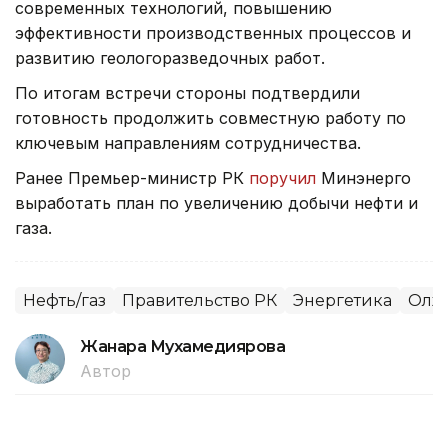
современных технологий, повышению
эффективности производственных процессов и
развитию геологоразведочных работ.
По итогам встречи стороны подтвердили
готовность продолжить совместную работу по
ключевым направлениям сотрудничества.
Ранее Премьер-министр РК
поручил
Минэнерго
выработать план по увеличению добычи нефти и
газа.
Нефть/газ
Правительство РК
Энергетика
Олжа
Жанара Мухамедиярова
Автор
16:15, 27 Июля 2026