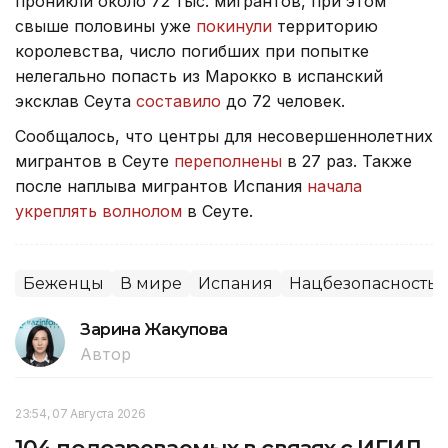
проникли около 72 тыс. мигрантов, при этом
свыше половины уже
покинули
территорию
королевства, число погибших при попытке
нелегально попасть из Марокко в испанский
эксклав Сеута
составило
до 72 человек.
Сообщалось, что центры для несовершеннолетних
мигрантов в Сеуте
переполнены
в 27 раз. Также
после наплыва мигрантов Испания
начала
укреплять волнолом
в Сеуте.
Беженцы
В мире
Испания
Нацбезопасность
Зарина Жакупова
Автор
23:54, 07 Августа 2026