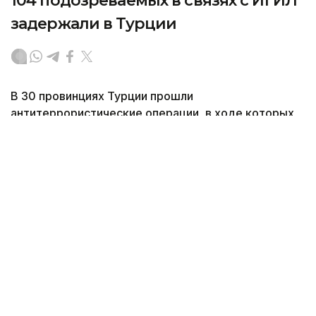
104 подозреваемых в связях с ИГИЛ
задержали в Турции
В 30 провинциях Турции прошли
антитеррористические операции, в ходе которых
были задержаны более 100 человек, передает
собственный корреспондент агентства Kazinform
в Анкаре.