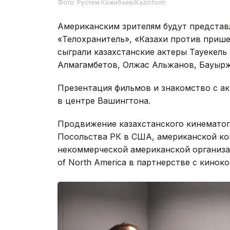
Фото: Рустем Кожибаев/Kazinform
Американским зрителям будут представ
«Телохранитель», «Казахи против прише
сыграли казахстанские актеры Тауекель
Алмагамбетов, Олжас Альжанов, Бауырж
Презентация фильмов и знакомство с ак
в центре Вашингтона.
Продвижение казахстанского кинематог
Посольства РК в США, американской комп
некоммерческой американской организаци
of North America в партнерстве с киноко