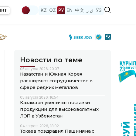
KZ
QZ
РУ
EN
中文
ق ز
ЎЗ
ORT
Новости по теме
05 августа 2026, 20:07
Казахстан и Южная Корея
расширяют сотрудничество в
сфере редких металлов
05 августа 2026, 16:54
Казахстан увеличит поставки
продукции для высоковольтных
ЛЭП в Узбекистан
04 августа 2026, 18:02
Токаев поздравил Пашиняна с