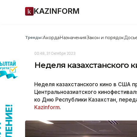
KAZINFORM
Акорда
Назначения
Закон и порядок
Дось
Тренды:
00:48, 31 Октября 2023
Неделя казахстанского 
Неделя казахстанского кино в США п
Центральноазиатского кинофестиваля (
ко Дню Республики Казахстан, перед
Kazinform
.