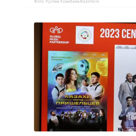
Фото: Рустем Кожибаев/Kazinform