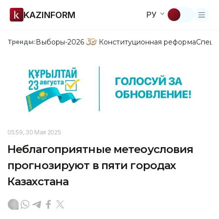
KAZINFORM
РУ
Выборы-2026
Конституционная реформа
Спецп
Тренды:
05:59, 30 Мая 2025
Неблагоприятные метеоусловия
прогнозируют в пяти городах
Казахстана