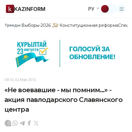
KAZINFORM
РУ
Выборы-2026
Конституционная реформа
Спецп
Тренды:
08:13, 02 Мая 2013
«Не воевавшие - мы помним...» -
акция павлодарского Славянского
центра