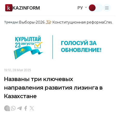
KAZINFORM
РУ
Выборы-2026
Конституционная реформа
Спецп
Тренды:
19:10, 28 Мая 2025
Названы три ключевых
направления развития лизинга в
Казахстане