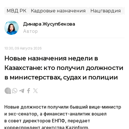
МВД РК
Кадровые назначения
Нацгвардия
Н
Динара Жусупбекова
Автор
10:30, 09 Августа 2026
Новые назначения недели в
Казахстане: кто получил должности
в министерствах, судах и полиции
Новые должности получили бывший вице-министр
и экс-сенатор, а финансист-аналитик вошел
в совет директоров ЕНПФ, передает
корреспондент агентства Kazinform.