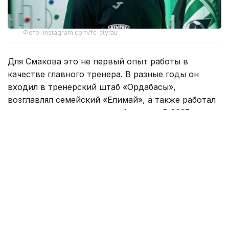
Фото: instagram.com/fc_atyrau
Для Смакова это не первый опыт работы в
качестве главного тренера. В разные годы он
входил в тренерский штаб «Ордабасы»,
возглавлял семейский «Елимай», а также работал
техническим директором «Астаны». В 2025 году
специалист руководил «Жетысу».
Под руководством Смакова «Елимай» добился
повышения в Премьер-лигу. После этого
специалист продолжил работу в «Астане» на
должности технического директора, а затем
возглавил «Жетысу».
Самат Смаков хорошо известен казахстанским
болельщикам и как футболист. За национальную