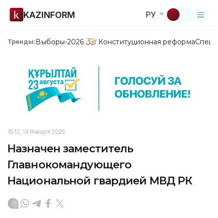
KAZINFORM
РУ
Выборы-2026
Конституционная реформа
Спецп
Тренды:
15:12, 14 Января 2025
Назначен заместитель
Главнокомандующего
Национальной гвардией МВД РК