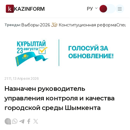
KAZINFORM
РУ
Выборы-2026
Конституционная реформа
Спецп
Тренды:
21:11, 13 Апреля 2026
Назначен руководитель
управления контроля и качества
городской среды Шымкента