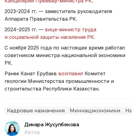
Канцелярии Премьер-министра РК
.
2023–2024 гг. — заместитель руководителя
Аппарата Правительства РК.
2024–2025 гг. —
вице-министр труда
и социальной защиты населения РК
.
С ноября 2025 года по настоящее время работал
советником министра национальной экономики
РК.
Ранее Канат Ерубаев
возглавил
Комитет
геологии Министерства промышленности и
строительства Республики Казахстан.
Кадровые назначения
Миннацэкономики
Наз
Динара Жусупбекова
Автор