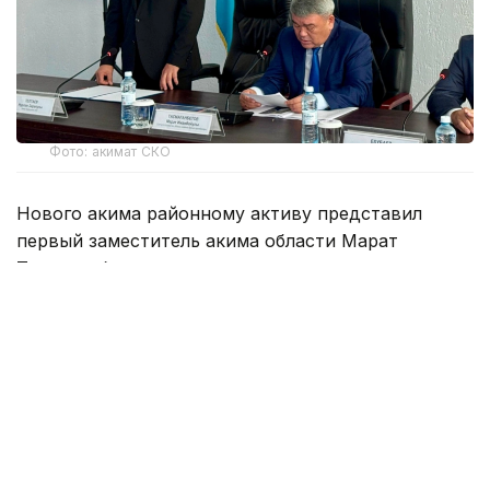
Фото: акимат СКО
Нового акима районному активу представил
первый заместитель акима области Марат
Тасмаганбетов.
Нурлан Зарапович более 20 лет работает на
государственной службе. За годы трудовой
деятельности прошел путь от главного
специалиста в сфере сельского хозяйства до
заместителя акима района.
До назначения занимал должность
исполнительного секретаря Кызылжарского