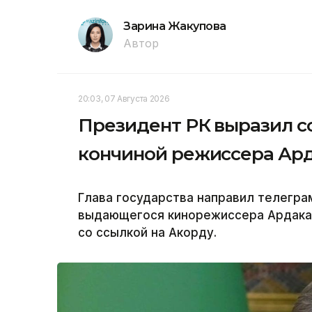
Зарина Жакупова
Автор
20:03, 07 Августа 2026
Президент РК выразил со
кончиной режиссера Ар
Глава государства направил телегр
выдающегося кинорежиссера Ардака 
со ссылкой на Акорду.