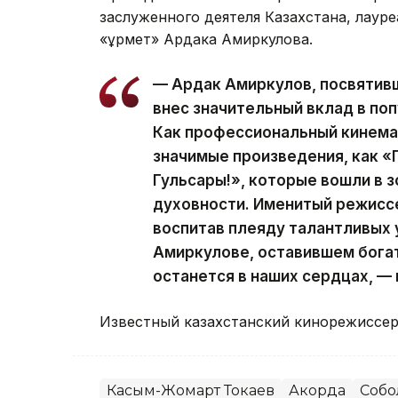
заслуженного деятеля Казахстана, лаур
«Құрмет» Ардака Амиркулова.
— Ардак Амиркулов, посвятивш
внес значительный вклад в по
Как профессиональный кинема
значимые произведения, как «
Гульсары!», которые вошли в 
духовности. Именитый режиссе
воспитав плеяду талантливых 
Амиркулове, оставившем богат
останется в наших сердцах, —
Известный казахстанский кинорежиссе
Касым-Жомарт Токаев
Акорда
Собо