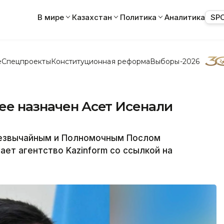
В мире
Казахстан
Политика
Аналитика
SP
е
Спецпроекты
Конституционная реформа
Выборы-2026
ее назначен Асет Исенали
резвычайным и Полномочным Послом
ает агентство Kazinform со ссылкой на