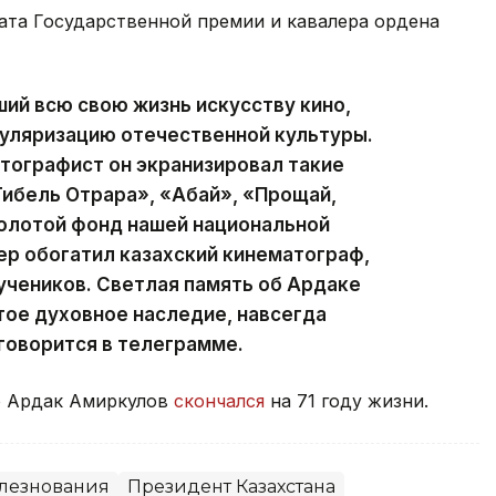
еата Государственной премии и кавалера ордена
ий всю свою жизнь искусству кино,
пуляризацию отечественной культуры.
тографист он экранизировал такие
Гибель Отрара», «Абай», «Прощай,
золотой фонд нашей национальной
р обогатил казахский кинематограф,
учеников. Светлая память об Ардаке
ое духовное наследие, навсегда
 говорится в телеграмме.
р Ардак Амиркулов
скончался
на 71 году жизни.
лезнования
Президент Казахстана