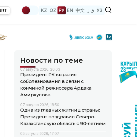
KZ
QZ
РУ
EN
中文
ق ز
ЎЗ
ORT
Новости по теме
07 августа 2026, 20:03
Президент РК выразил
соболезнования в связи с
кончиной режиссера Ардака
Амиркулова
07 августа 2026, 18:50
Одна из главных житниц страны:
Президент поздравил Северо-
Казахстанскую область с 90-летием
05 августа 2026, 17:07