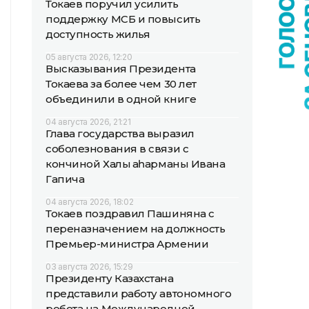
Токаев поручил усилить
поддержку МСБ и повысить
доступность жилья
05 августа 2026, 12:20
Высказывания Президента
Токаева за более чем 30 лет
объединили в одной книге
04 августа 2026, 21:21
Глава государства выразил
соболезнования в связи с
кончиной Халық қаһарманы Ивана
Гапича
04 августа 2026, 18:02
Токаев поздравил Пашиняна с
переназначением на должность
Премьер-министра Армении
03 августа 2026, 15:29
Президенту Казахстана
представили работу автономного
робота на Международной