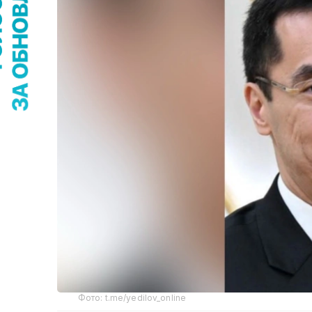
Фото: t.me/yedilov_online