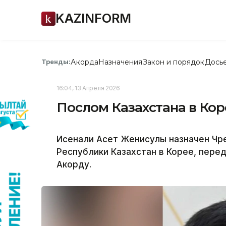
KAZINFORM
Акорда
Назначения
Закон и порядок
Дось
Тренды:
16:04, 13 Апреля 2026
Послом Казахстана в Кор
Исенали Асет Женисулы назначен Ч
Республики Казахстан в Корее, перед
Акорду.