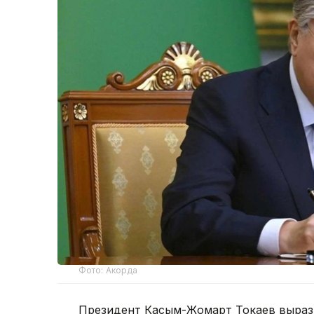
Фото: Акорда
Президент Касым-Жомарт Токаев вырази