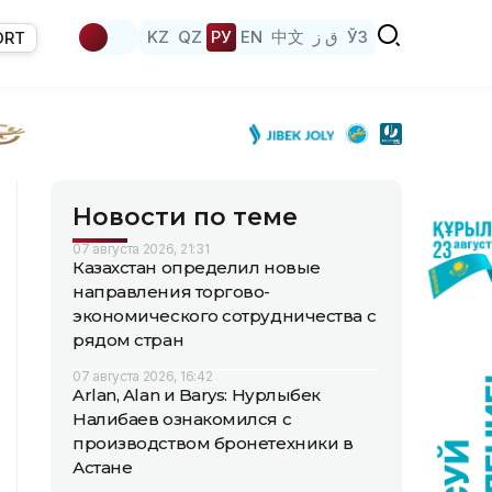
KZ
QZ
РУ
EN
中文
ق ز
ЎЗ
ORT
Новости по теме
07 августа 2026, 21:31
Казахстан определил новые
направления торгово-
экономического сотрудничества с
рядом стран
07 августа 2026, 16:42
Arlan, Alan и Barys: Нурлыбек
Налибаев ознакомился с
производством бронетехники в
Астане