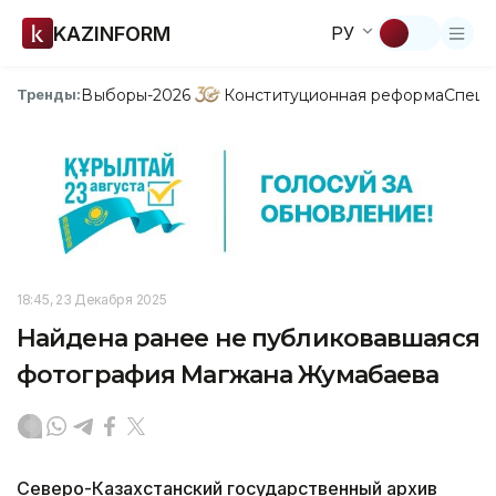
KAZINFORM
РУ
Выборы-2026
Конституционная реформа
Спецп
Тренды:
18:45, 23 Декабря 2025
Найдена ранее не публиковавшаяся
фотография Магжана Жумабаева
Северо-Казахстанский государственный архив