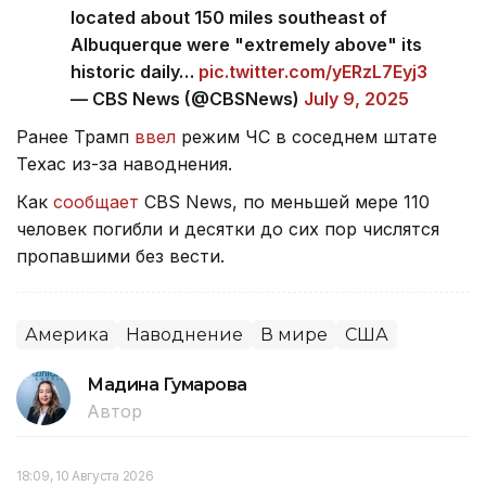
located about 150 miles southeast of
Albuquerque were "extremely above" its
historic daily…
pic.twitter.com/yERzL7Eyj3
— CBS News (@CBSNews)
July 9, 2025
Ранее Трамп
ввел
режим ЧС в соседнем штате
Техас из-за наводнения.
Как
сообщает
CBS News, по меньшей мере 110
человек погибли и десятки до сих пор числятся
пропавшими без вести.
Америка
Наводнение
В мире
США
Мадина Гумарова
Автор
18:09, 10 Августа 2026