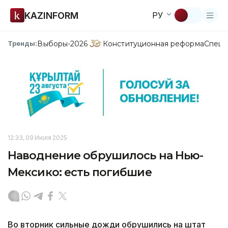
KAZINFORM
РУ
Выборы-2026
Конституционная реформа
Спецп
Тренды:
12:33, 09 Июля 2025
Наводнение обрушилось на Нью-
Мексико: есть погибшие
Во вторник сильные дожди обрушились на штат