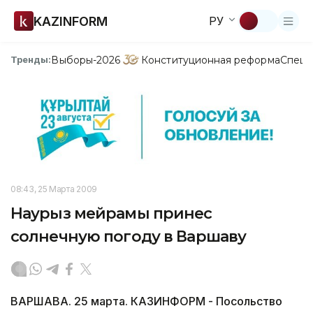
KAZINFORM
РУ
Выборы-2026
Конституционная реформа
Спецп
Тренды:
08:43, 25 Марта 2009
Наурыз мейрамы принес
солнечную погоду в Варшаву
ВАРШАВА. 25 марта. КАЗИНФОРМ - Посольство