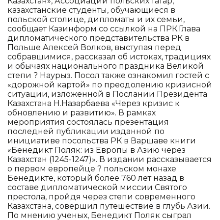
Казахстан», Ассоциации польских татар,
казахстанские студенты, обучающиеся в
польской столице, дипломаты и их семьи,
сообщает Казинформ со ссылкой на ПРК.Глава
дипломатического представительства РК в
Польше Алексей Волков, выступая перед
собравшимися, рассказал об истоках, традициях
и обычаях национального праздника Великой
степи ? Наурыз. Посол также ознакомил гостей с
«дорожной картой» по преодолению кризисной
ситуации, изложенной в Послании Президента
Казахстана Н.Назарбаева «Через кризис к
обновлению и развитию». В рамках
мероприятия состоялась презентация
последней публикации изданной по
инициативе посольства РК в Варшаве книги
«Бенедикт Поляк: из Европы в Азию через
Казахстан (1245-1247)». В издании рассказывается
о первом европейце ? польском монахе
Бенедикте, который более 760 лет назад в
составе дипломатической миссии Святого
престола, пройдя через степи современного
Казахстана, совершил путешествие в глубь Азии.
По мнению ученых, Бенедикт Поляк сыграл