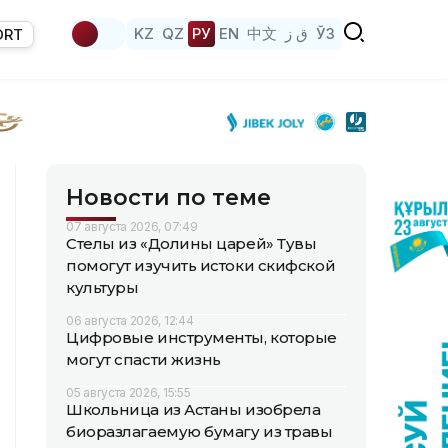
KZ
QZ
РУ
EN
中文
ق ز
ЎЗ
ORT
Новости по теме
07 августа 2026, 07:49
Стелы из «Долины царей» Тувы
помогут изучить истоки скифской
культуры
06 августа 2026, 12:44
Цифровые инструменты, которые
могут спасти жизнь
05 августа 2026, 15:55
Школьница из Астаны изобрела
биоразлагаемую бумагу из травы