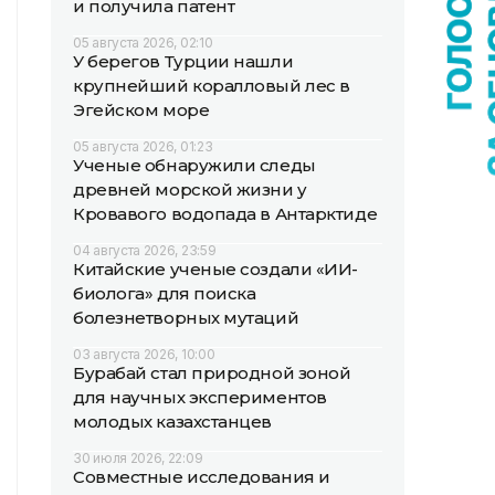
и получила патент
05 августа 2026, 02:10
У берегов Турции нашли
крупнейший коралловый лес в
Эгейском море
05 августа 2026, 01:23
Ученые обнаружили следы
древней морской жизни у
Кровавого водопада в Антарктиде
04 августа 2026, 23:59
Китайские ученые создали «ИИ-
биолога» для поиска
болезнетворных мутаций
03 августа 2026, 10:00
Бурабай стал природной зоной
для научных экспериментов
молодых казахстанцев
30 июля 2026, 22:09
Совместные исследования и