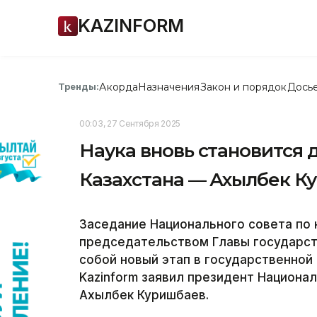
KAZINFORM
Акорда
Назначения
Закон и порядок
Дось
Тренды:
00:03, 27 Сентября 2025
Наука вновь становится
Казахстана — Ахылбек К
Заседание Национального совета по 
председательством Главы государс
собой новый этап в государственной 
Kazinform заявил президент Национа
Ахылбек Куришбаев.