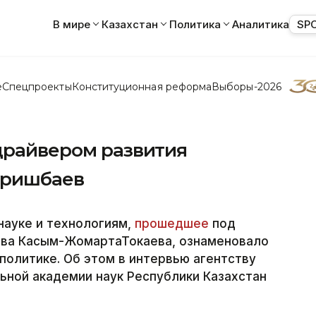
В мире
Казахстан
Политика
Аналитика
SP
е
Спецпроекты
Конституционная реформа
Выборы-2026
 драйвером развития
уришбаев
науке и технологиям,
прошедшее
под
тва Касым-ЖомартаТокаева, ознаменовало
политике. Об этом в интервью агентству
льной академии наук Республики Казахстан