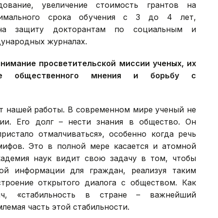
дование, увеличение стоимость грантов на
симального срока обучения с 3 до 4 лет,
 на защиту докторантам по социальным и
дународных журналах.
внимание просветительской миссии ученых, их
ние общественного мнения и борьбу с
т нашей работы. В современном мире ученый не
ии. Его долг – нести знания в общество. Он
пристало отмалчиваться», особенно когда речь
мифов. Это в полной мере касается и атомной
Академия наук видит свою задачу в том, чтобы
ой информации для граждан, реализуя таким
троение открытого диалога с обществом. Как
ич, «стабильность в стране – важнейший
млемая часть этой стабильности.