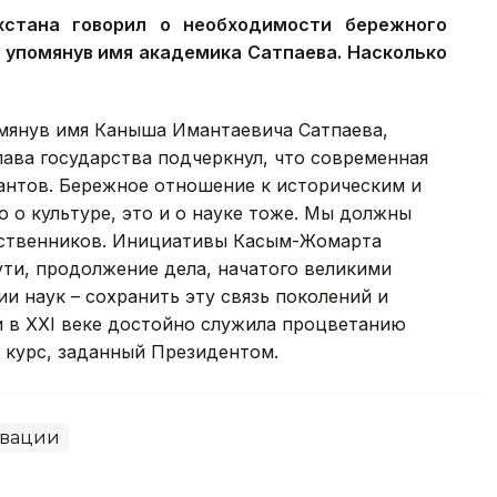
хстана говорил о необходимости бережного
 упомянув имя академика Сатпаева. Насколько
омянув имя Каныша Имантаевича Сатпаева,
ава государства подчеркнул, что современная
гантов. Бережное отношение к историческим и
 о культуре, это и о науке тоже. Мы должны
ественников. Инициативы Касым-Жомарта
ути, продолжение дела, начатого великими
и наук – сохранить эту связь поколений и
 и в XXI веке достойно служила процветанию
 курс, заданный Президентом.
овации