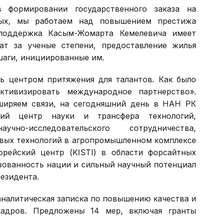
 формировании государственного заказа на
рых, мы работаем над повышением престижа
 поддержка Касым-Жомарта Кемелевича имеет
ат за ученые степени, предоставление жилья
шаги, инициированные им.
ть центром притяжения для талантов. Как было
ктивизировать международное партнерство».
ширяем связи, на сегодняшний день в НАН РК
ский центр науки и трансфера технологий,
чно-исследовательского сотрудничества,
овых технологий в агропромышленном комплексе
орейский центр (KISTI) в области форсайтных
азованность нации и сильный научный потенциал
резидента.
аналитическая записка по повышению качества и
кадров. Предложены 14 мер, включая гранты