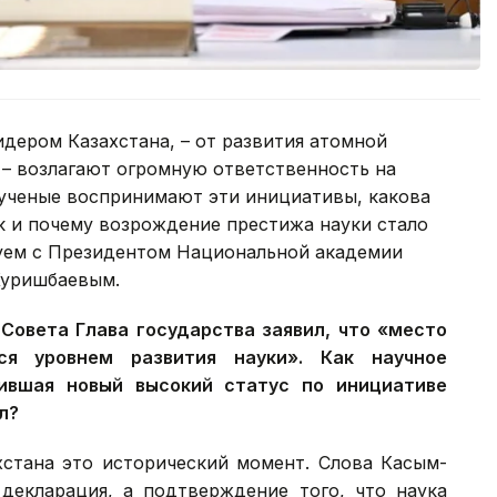
идером Казахстана, – от развития атомной
 – возлагают огромную ответственность на
 ученые воспринимают эти инициативы, какова
к и почему возрождение престижа науки стало
дуем с Президентом Национальной академии
Куришбаевым.
 Совета Глава государства заявил, что «место
я уровнем развития науки». Как научное
ившая новый высокий статус по инициативе
л?
хстана это исторический момент. Слова Касым-
декларация, а подтверждение того, что наука