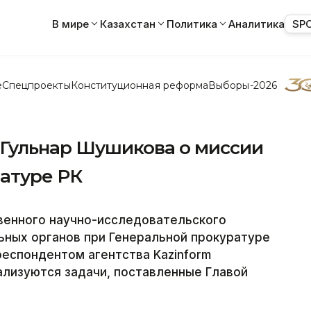
В мире
Казахстан
Политика
Аналитика
SP
е
Спецпроекты
Конституционная реформа
Выборы-2026
- Гульнар Шушикова о миссии
атуре РК
енного научно-исследовательского
ьных органов при Генеральной прокуратуре
респондентом агентства Kazinform
еализуются задачи, поставленные Главой