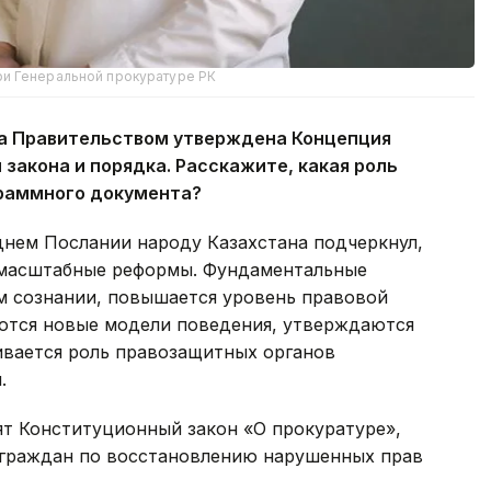
ри Генеральной прокуратуре РК
ода Правительством утверждена Концепция
закона и порядка. Расскажите, какая роль
граммного документа?
днем Послании народу Казахстана подчеркнул,
ы масштабные реформы. Фундаментальные
м сознании, повышается уровень правовой
ются новые модели поведения, утверждаются
ивается роль правозащитных органов
.
нят Конституционный закон «О прокуратуре»,
граждан по восстановлению нарушенных прав