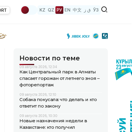
KZ
QZ
РУ
EN
中文
ق ز
ЎЗ
ORT
Новости по теме
09 августа 2026, 12:34
Как Центральный парк в Алматы
спасает горожан от летнего зноя –
фоторепортаж
09 августа 2026, 12:10
Собака покусала: что делать и кто
ответит по закону
09 августа 2026, 10:30
Новые назначения недели в
Казахстане: кто получил