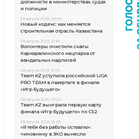
должности в министерствах, судах
и полиции
09 августа 2026, 09:00
Новый кодекс: как меняется
строительная отрасль Казахстана
08 августа 2026, 21:46
Волонтеры очистили скалы
Каркаралинского нацпарка от
вандальных надписей
08 августа 2026, 21:05
Team KZ уступила российской LIGA
PRO TEAM в лазертаге в финале
«Игр будущего»
08 августа 2026, 20:24
Team KZ выиграла первую карту
финала «Игр будущего» по CS2
08 августа 2026, 19:48
«Я тебя без работы оставлю»:
чиновнику в ЗКО вынесли