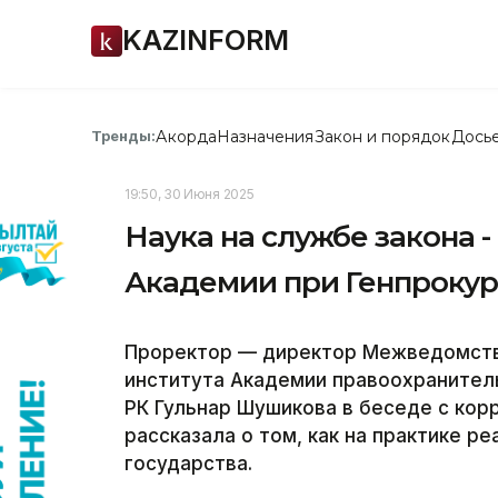
KAZINFORM
Акорда
Назначения
Закон и порядок
Дось
Тренды:
19:50, 30 Июня 2025
Наука на службе закона 
Академии при Генпрокур
Проректор — директор Межведомств
института Академии правоохранител
РК Гульнар Шушикова в беседе с кор
рассказала о том, как на практике р
государства.